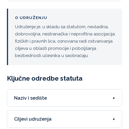
O UDRUŽENJU
Udruženje je, u skladu sa statutom, nevladina,
dobrovoljna, nestranačka i neprofitna asocijacija
fizičkih i pravnih lica, osnovana radi ostvarivanja
ciljeva u oblasti promocije i poboljšanja
bezbednosti učesnika u saobraćaju.
Ključne odredbe statuta
+
Naziv i sedište
+
Ciljevi udruženja